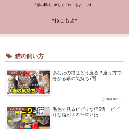
「猫の模様」略して「ねこもよ」です。
*ねこもよ*
猫の飼い方
あなたの猫はどう座る？座り方で
猫雑学
分かる猫の気持ち7選
2024.02.01
毛色で見るビビりな猫5選！ビビ
○○な猫特集
りな猫がする仕草とは