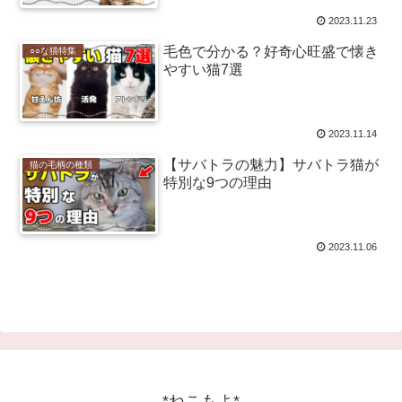
2023.11.23
毛色で分かる？好奇心旺盛で懐き
○○な猫特集
やすい猫7選
2023.11.14
【サバトラの魅力】サバトラ猫が
猫の毛柄の種類
特別な9つの理由
2023.11.06
*ねこもよ*