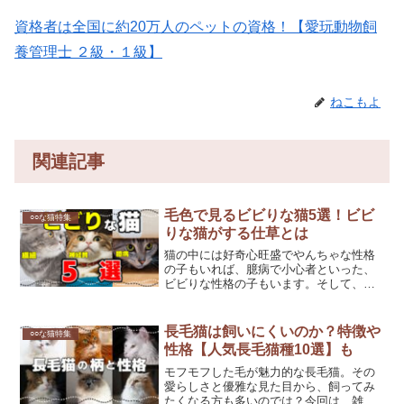
資格者は全国に約20万人のペットの資格！【愛玩動物飼
養管理士 ２級・１級】
ねこもよ
関連記事
毛色で見るビビりな猫5選！ビビ
○○な猫特集
りな猫がする仕草とは
猫の中には好奇心旺盛でやんちゃな性格
の子もいれば、臆病で小心者といった、
ビビりな性格の子もいます。そして、猫
の毛色と性格は、何かしらの関係がある
という説があります。今回は、ビビりな
性格の猫はどんな行動を見せ、どの毛色
長毛猫は飼いにくいのか？特徴や
○○な猫特集
の猫に多いのか、ご紹介し...
性格【人気長毛猫種10選】も
モフモフした毛が魅力的な長毛猫。その
愛らしさと優雅な見た目から、飼ってみ
たくなる方も多いのでは？今回は、雑種