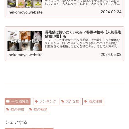
事情により、狭いスペースでも飼える小型猫がよく注目さ
れています。大人になってもあまり大きくならず、片手で
ひょいっと抱き上げることができる小型の猫は、いつまで
も子猫のようにかわいらしいでしょ...
2024.02.24
nekomoyo.website
長毛猫は飼いにくいのか？特徴や性格【人気長毛
猫種10選】も
モフモフした毛が魅力的な長毛猫。その愛らしさと優雅な
見た目から、飼ってみたくなる方も多いのでは？今回は、
雑種を含め長毛猫とはどんな猫なのか、そして人気の長毛
種トップ10をご紹介します！長毛猫とはモフモフの毛に包
まれ、抜け毛も綿毛のようにフワ...
2024.05.09
nekomoyo.website
○○な猫特集
ランキング
大きな猫
猫の性格
猫の特徴
猫の種類
シェアする