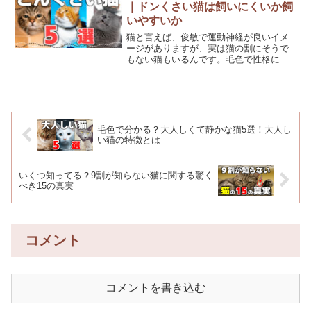
選①麦わら猫麦わら猫と...
｜ドンくさい猫は飼いにくいか飼
いやすいか
猫と言えば、俊敏で運動神経が良いイメ
ージがありますが、実は猫の割にそうで
もない猫もいるんです。毛色で性格に傾
向がみられると言われる猫。ドンくさい
猫、ドジな猫、おっちょこちょいな猫と
は、一体どんな猫でしょうか？ドンくさ
い猫がする行動とはドンく...
毛色で分かる？大人しくて静かな猫5選！大人し
い猫の特徴とは
いくつ知ってる？9割が知らない猫に関する驚く
べき15の真実
コメント
コメントを書き込む