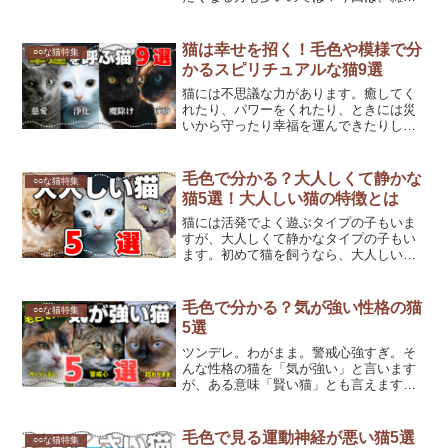
を含め長毛猫とはどんな猫なのか、そし
て人気の長毛種トップ10をご紹介しま
す！長毛猫とはモフモフの毛に包まれ、
猫は幸せを招く！毛色や模様で分
○○な猫特集
抜け毛も綿毛のようにフワ...
かるスピリチュアルな猫9選
猫には不思議な力があります。癒してく
れたり、パワーをくれたり、ときには災
いから守ったり幸福を運んできたりして
くれることも。今回は、「猫の毛の色」
が持つスピリチュアルな意味についてご
紹介します！あなたの猫は一体どんなパ
毛色で分かる？大人しくて静かな
○○な猫特集
ワーを持っているのでしょ...
猫5選！大人しい猫の特徴とは
猫には活発でよく遊ぶタイプの子もいま
すが、大人しくて静かなタイプの子もい
ます。初めて猫を飼うなら、大人しい猫
が比較的飼いやすいかもしれません。今
回は、静かな性格の猫が持っている特徴
や、大人しい傾向がある猫の毛色をご紹
毛色で分かる？気が強い性格の猫
○○な猫特集
介します。大人しい猫の特...
5選
ツンデレ。わがまま。警戒心強すぎ。そ
んな性格の猫を「気が強い」と言います
が、ある意味「賢い猫」とも言えます。
毛色で性格の傾向がみられると言われる
猫。そんなクセが強めの性格をしている
猫とはどんな猫でしょうか？気が強い猫5
毛色で見る運動神経が悪い猫5選
○○な猫特集