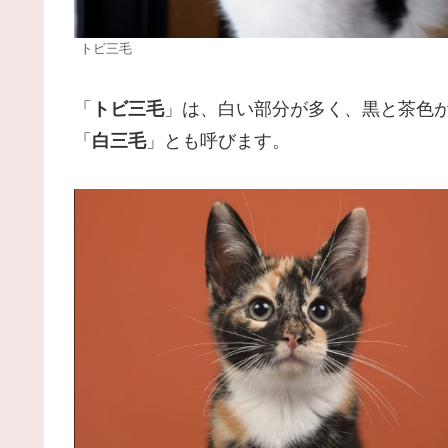
トビ三毛
「
トビ三毛
」は、白い部分が多く、黒と茶色
「
白三毛
」とも呼びます。