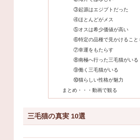
③起源はエジプトだった
④ほとんどがメス
⑤オスは希少価値が高い
⑥特定の品種で見かけること
⑦幸運をもたらす
⑧南極へ行った三毛猫がいる
⑨働く三毛猫がいる
⑩猫らしい性格が魅力
まとめ・・・動画で観る
三毛猫の真実 10選