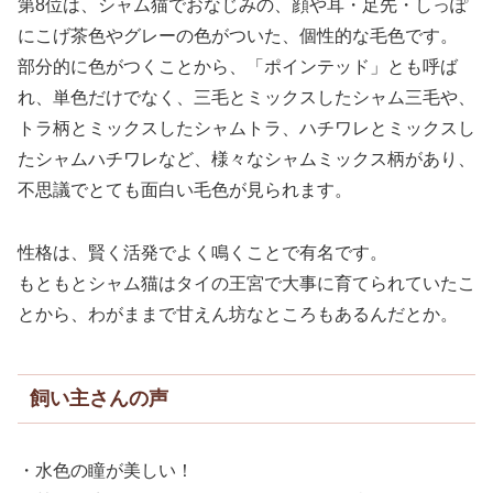
第8位は、シャム猫でおなじみの、顔や耳・足先・しっぽ
にこげ茶色やグレーの色がついた、個性的な毛色です。
部分的に色がつくことから、「ポインテッド」とも呼ば
れ、単色だけでなく、三毛とミックスしたシャム三毛や、
トラ柄とミックスしたシャムトラ、ハチワレとミックスし
たシャムハチワレなど、様々なシャムミックス柄があり、
不思議でとても面白い毛色が見られます。
性格は、賢く活発でよく鳴くことで有名です。
もともとシャム猫はタイの王宮で大事に育てられていたこ
とから、わがままで甘えん坊なところもあるんだとか。
飼い主さんの声
・水色の瞳が美しい！