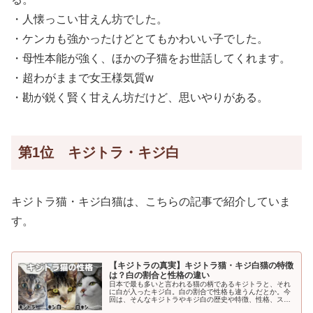
・人懐っこい甘えん坊でした。
・ケンカも強かったけどとてもかわいい子でした。
・母性本能が強く、ほかの子猫をお世話してくれます。
・超わがままで女王様気質w
・勘が鋭く賢く甘えん坊だけど、思いやりがある。
第1位 キジトラ・キジ白
キジトラ猫・キジ白猫は、こちらの記事で紹介していま
す。
【キジトラの真実】キジトラ猫・キジ白猫の特徴
は？白の割合と性格の違い
日本で最も多いと言われる猫の柄であるキジトラと、それ
に白が入ったキジ白。白の割合で性格も違うんだとか。今
回は、そんなキジトラやキジ白の歴史や特徴、性格、スピ
リチュアルな意味までご紹介します！1.キジトラ猫とはこ