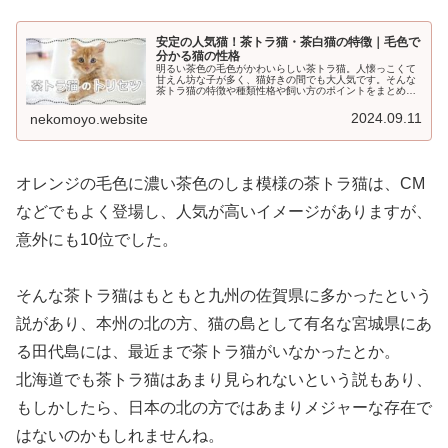
安定の人気猫！茶トラ猫・茶白猫の特徴｜毛色で
分かる猫の性格
明るい茶色の毛色がかわいらしい茶トラ猫。人懐っこくて
甘えん坊な子が多く、猫好きの間でも大人気です。そんな
茶トラ猫の特徴や種類性格や飼い方のポイントをまとめて
みました。1. 茶トラ猫の特徴茶トラ猫は、キツネ色の毛色
に濃いオレンジ色のしま模様が...
2024.09.11
nekomoyo.website
オレンジの毛色に濃い茶色のしま模様の茶トラ猫は、CM
などでもよく登場し、人気が高いイメージがありますが、
意外にも10位でした。
そんな茶トラ猫はもともと九州の佐賀県に多かったという
説があり、本州の北の方、猫の島として有名な宮城県にあ
る田代島には、最近まで茶トラ猫がいなかったとか。
北海道でも茶トラ猫はあまり見られないという説もあり、
もしかしたら、日本の北の方ではあまりメジャーな存在で
はないのかもしれませんね。