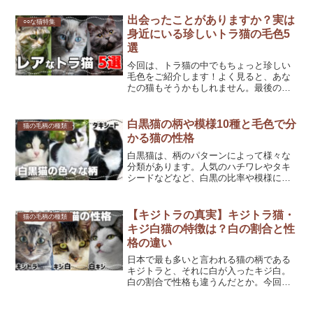
ま。それでは白黒猫の特徴を見ていきま
しょう！白黒猫の4つのカラーパターン白
出会ったことがありますか？実は
○○な猫特集
と黒の割合や、色の入り...
身近にいる珍しいトラ猫の毛色5
選
今回は、トラ猫の中でもちょっと珍しい
毛色をご紹介します！よく見ると、あな
たの猫もそうかもしれません。最後の動
画で実際の毛色も確認できますよ。珍し
いトラ猫の毛色 5選①麦わら猫 （ブラ
ウンパッチドタビー）麦わら猫とは、キ
白黒猫の柄や模様10種と毛色で分
猫の毛柄の種類
ジトラと茶トラ（赤トラ...
かる猫の性格
白黒猫は、柄のパターンによって様々な
分類があります。人気のハチワレやタキ
シードなどなど、白黒の比率や模様によ
ってその種類は様々です。それぞれの特
徴を知れば、白黒猫の魅力が倍増するで
しょう。1.白黒猫の特徴白黒猫とは、そ
【キジトラの真実】キジトラ猫・
猫の毛柄の種類
の名の通り白い毛と黒い...
キジ白猫の特徴は？白の割合と性
格の違い
日本で最も多いと言われる猫の柄である
キジトラと、それに白が入ったキジ白。
白の割合で性格も違うんだとか。今回
は、そんなキジトラやキジ白の歴史や特
徴、性格、スピリチュアルな意味までご