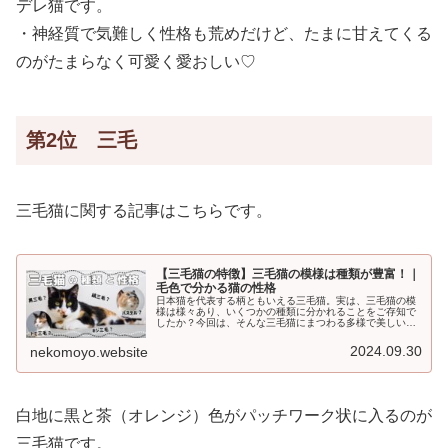
デレ猫です。
・神経質で気難しく性格も荒めだけど、たまに甘えてくる
のがたまらなく可愛く愛おしい♡
第2位 三毛
三毛猫に関する記事はこちらです。
【三毛猫の特徴】三毛猫の模様は種類が豊富！｜
毛色で分かる猫の性格
日本猫を代表する柄ともいえる三毛猫。実は、三毛猫の模
様は様々あり、いくつかの種類に分かれることをご存知で
したか？今回は、そんな三毛猫にまつわる多様で美しい毛
柄の呼び方や、三毛猫の特徴・性格について解説します。
三毛猫といえば？①基本的な特徴白...
2024.09.30
nekomoyo.website
白地に黒と茶（オレンジ）色がパッチワーク状に入るのが
三毛猫です。