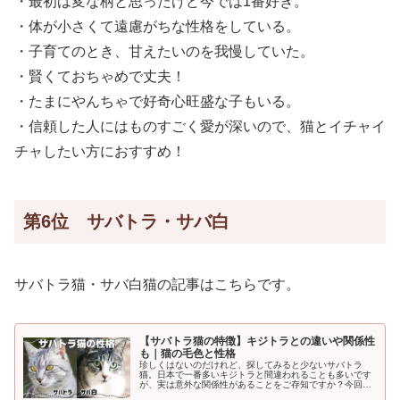
・最初は変な柄と思ったけど今では1番好き。
・体が小さくて遠慮がちな性格をしている。
・子育てのとき、甘えたいのを我慢していた。
・賢くておちゃめで丈夫！
・たまにやんちゃで好奇心旺盛な子もいる。
・信頼した人にはものすごく愛が深いので、猫とイチャイ
チャしたい方におすすめ！
第6位 サバトラ・サバ白
サバトラ猫・サバ白猫の記事はこちらです。
【サバトラ猫の特徴】キジトラとの違いや関係性
も｜猫の毛色と性格
珍しくはないのだけれど、探してみると少ないサバトラ
猫。日本で一番多いキジトラと間違われることも多いです
が、実は意外な関係性があることをご存知ですか？今回
は、サバトラ猫の柄や性格、暮らし方などを紹介しなが