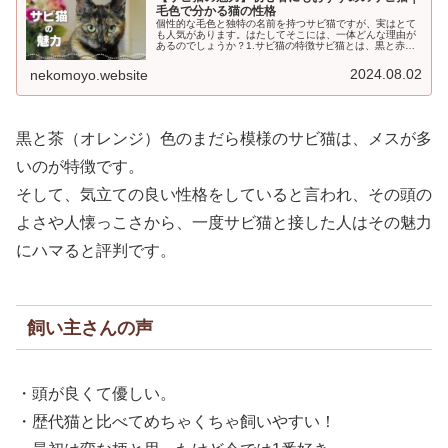
毛色で分かる猫の性格
個性的な毛色と独特の名前を持つサビ猫ですが、実はとて
も人気があります。はたしてそこには、一体どんな理由が
あるのでしょうか？1.サビ猫の特徴サビ猫とは、黒と赤の
モザイク模様の被毛を持つ雑種猫のことです。赤とは明る
い茶トラ柄のことで、黒とまだら...
2024.08.02
nekomoyo.website
黒と茶（オレンジ）色のまだら模様のサビ猫は、メスが多
いのが特徴です。
そして、気立ての良い性格をしていると言われ、その頭の
よさや人懐っこさから、一度サビ猫と接した人はその魅力
にハマると評判です。
飼い主さんの声
・頭が良くて優しい。
・歴代猫と比べてめちゃくちゃ飼いやすい！