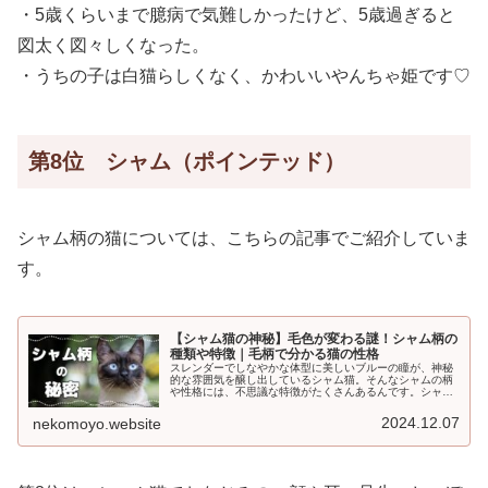
・5歳くらいまで臆病で気難しかったけど、5歳過ぎると
図太く図々しくなった。
・うちの子は白猫らしくなく、かわいいやんちゃ姫です♡
第8位 シャム（ポインテッド）
シャム柄の猫については、こちらの記事でご紹介していま
す。
【シャム猫の神秘】毛色が変わる謎！シャム柄の
種類や特徴｜毛柄で分かる猫の性格
スレンダーでしなやかな体型に美しいブルーの瞳が、神秘
的な雰囲気を醸し出しているシャム猫。そんなシャムの柄
や性格には、不思議な特徴がたくさんあるんです。シャム
柄とは①シャム柄の特徴シャム猫のように鼻先やしっぽ・
耳・足先に濃い色がつく毛柄を「ポ...
2024.12.07
nekomoyo.website