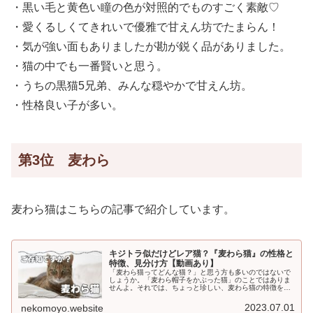
・黒い毛と黄色い瞳の色が対照的でものすごく素敵♡
・愛くるしくてきれいで優雅で甘えん坊でたまらん！
・気が強い面もありましたが勘が鋭く品がありました。
・猫の中でも一番賢いと思う。
・うちの黒猫5兄弟、みんな穏やかで甘えん坊。
・性格良い子が多い。
第3位 麦わら
麦わら猫はこちらの記事で紹介しています。
キジトラ似だけどレア猫？『麦わら猫』の性格と
特徴、見分け方【動画あり】
「麦わら猫ってどんな猫？」と思う方も多いのではないで
しょうか。「麦わら帽子をかぶった猫」のことではありま
せんよ。それでは、ちょっと珍しい、麦わら猫の特徴をみ
ていきましょう。麦わら猫の特徴①どんな模様？麦わら猫
は、こげ茶色とオレンジの毛に、し...
2023.07.01
nekomoyo.website