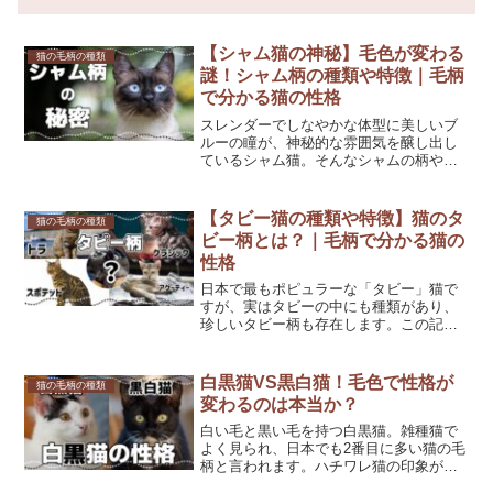
【シャム猫の神秘】毛色が変わる
猫の毛柄の種類
謎！シャム柄の種類や特徴｜毛柄
で分かる猫の性格
スレンダーでしなやかな体型に美しいブ
ルーの瞳が、神秘的な雰囲気を醸し出し
ているシャム猫。そんなシャムの柄や性
格には、不思議な特徴がたくさんあるん
です。シャム柄とは①シャム柄の特徴シ
ャム猫のように鼻先やしっぽ・耳・足先
【タビー猫の種類や特徴】猫のタ
猫の毛柄の種類
に濃い色がつく毛柄を「ポ...
ビー柄とは？｜毛柄で分かる猫の
性格
日本で最もポピュラーな「タビー」猫で
すが、実はタビーの中にも種類があり、
珍しいタビー柄も存在します。この記事
では、そんなタビーの種類や特徴・性格
について解説します。タビーとは？タビ
ー（Tabby）とは、英語でしま模様のこと
白黒猫VS黒白猫！毛色で性格が
猫の毛柄の種類
をいいます。これは...
変わるのは本当か？
白い毛と黒い毛を持つ白黒猫。雑種猫で
よく見られ、日本でも2番目に多い猫の毛
柄と言われます。ハチワレ猫の印象が強
いですが、その模様の付き方はさまざ