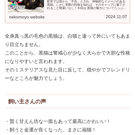
欧米では昔から「不吉」とされ、神秘的なイメージのある
黒猫。しかし実際の性格を知れば、そのギャップに魅了さ
れること間違いなし！今回は 黒猫の魅力についてたっぷり
ご紹介します。黒猫の見た目黒猫は、その名の示す通り、
黒一色であることが特徴ですが、...
2024.11.07
nekomoyo.website
全身真っ黒の毛色の黒猫は、白猫と違って外にいてもあま
り目立ちません。
このことから、黒猫は警戒心が少なく大らかで大胆な性格
になりやすいと言われます。
そのミステリアスな見た目に反して、穏やかでフレンドリ
ーなところが魅力でしょう。
飼い主さんの声
・賢く甘えん坊な一面もあって最高にかわいい！
・飼うと金運が良くなった。まさに福猫！