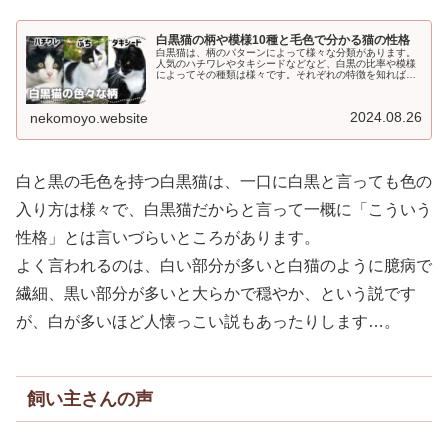
白黒猫の柄や模様10種と毛色で分かる猫の性格
白黒猫は、柄のパターンによって様々な分類があります。
人気のハチワレやタキシードなどなど、白黒の比率や模様
によってその種類は様々です。それぞれの特徴を知れば、
白黒猫の魅力が倍増するでしょう。1.白黒猫の特徴白黒猫
とは、その名の通り白い毛と黒い...
2024.08.26
nekomoyo.website
白と黒の毛色を持つ白黒猫は、一口に白黒と言っても色の
入り方は様々で、白黒猫だからと言って一概に「こういう
性格」とは言いづらいところがあります。
よく言われるのは、白い部分が多いと白猫のように臆病で
繊細、黒い部分が多いと大らかで穏やか、という説です
が、白が多いほど人懐っこい説もあったりします…。
飼い主さんの声