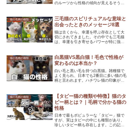
のルーツから性格の傾向が見えるそうで
す。一体どんな特徴があるのでしょう
か？そして、キジトラやサバトラ、茶ト
ラとはどう違うのでしょうか？クラシッ
三毛猫のスピリチュアルな意味と
猫の毛柄の種類
クタビーとは①毛柄の特徴ク...
出会ったときのメッセージ8選
猫は古くから、幸運を呼ぶ存在として大
切にされてきました。その中でも三毛猫
は、幸運を引き寄せるパワーが特に強い
と言われ、日本ではよく招き猫のモデル
にもなっています。今回は、そんな三毛
猫の不思議なパワーについて、ご紹介し
白黒猫VS黒白猫！毛色で性格が
猫の毛柄の種類
ます。三毛猫が「幸運を呼...
変わるのは本当か？
白い毛と黒い毛を持つ白黒猫。雑種猫で
よく見られ、日本でも2番目に多い猫の毛
柄と言われます。ハチワレ猫の印象が強
いですが、その模様の付き方はさまざ
ま。それでは白黒猫の特徴を見ていきま
しょう！白黒猫の4つのカラーパターン白
【タビー猫の種類や特徴】猫のタ
猫の毛柄の種類
と黒の割合や、色の入り...
ビー柄とは？｜毛柄で分かる猫の
性格
日本で最もポピュラーな「タビー」猫で
すが、実はタビーの中にも種類があり、
珍しいタビー柄も存在します。この記事
では、そんなタビーの種類や特徴・性格