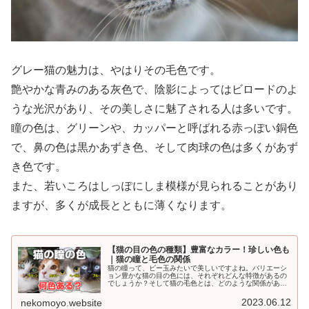
グレー猫の魅力は、やはりその毛色です。
艶やかな青みのある灰色で、陰影によってはビロードのよ
うな光沢があり、その美しさに魅了される人は多いです。
瞳の色は、グリーンや、カッパーと呼ばれる赤っぽい銅色
で、鼻の色は黒かあずき色、そして肉球の色は多くがあず
き色です。
また、若いころはしっぽにしま模様が見られることがあり
ますが、多くが成長とともに薄くなります。
【猫の目の色の種類】豊富なカラー！珍しい色も
｜猫の瞳と毛色の関係
猫の瞳って、ビー玉みたいで美しいですよね。バリエーシ
ョン豊かな猫の目の色には、それぞれどんな特徴があるの
でしょうか？そして猫の毛色とは、どのような関係がある
のでしょうか？1.猫の目の色の決まり方猫の目の色は、メ
ラニン色素の量で決まります。つ...
2023.06.12
nekomoyo.website