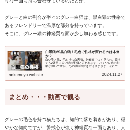
りな一面も持ち合わせているのだとか。
グレーと白の割合が半々のグレー白猫は、黒白猫の性格で
あるフレンドリーで温厚な部分を持っています。
そこに、グレー猫の神経質な面が少し加わる感じです。
白黒猫VS黒白猫！毛色で性格が変わるのは本当
か？
白い毛と黒い毛を持つ白黒猫。雑種猫でよく見られ、日本
でも2番目に多い猫の毛柄と言われます。ハチワレ猫の印
象が強いですが、その模様の付き方はさまざま。それでは
白黒猫の特徴を見ていきましょう！白黒猫の4つのカラー
パターン白と黒の割合や、色の入り...
2024.11.27
nekomoyo.website
まとめ・・・動画で観る
グレーの毛色を持つ猫たちは、知的で落ち着きがあり、穏
やかな傾向ですが、警戒心が強く神経質な一面もあり、人