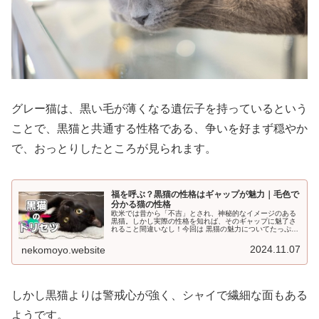
グレー猫は、黒い毛が薄くなる遺伝子を持っているという
ことで、黒猫と共通する性格である、争いを好まず穏やか
で、おっとりしたところが見られます。
福を呼ぶ？黒猫の性格はギャップが魅力｜毛色で
分かる猫の性格
欧米では昔から「不吉」とされ、神秘的なイメージのある
黒猫。しかし実際の性格を知れば、そのギャップに魅了さ
れること間違いなし！今回は 黒猫の魅力についてたっぷり
ご紹介します。黒猫の見た目黒猫は、その名の示す通り、
黒一色であることが特徴ですが、...
2024.11.07
nekomoyo.website
しかし黒猫よりは警戒心が強く、シャイで繊細な面もある
ようです。