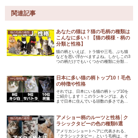
関連記事
あなたの猫は？猫の毛柄の種類は
猫の毛柄の種類
こんなに多い！【猫の模様・柄の
分類と性格】
猫の柄といえば、トラ猫や三毛、ぶち猫
などを思い浮かべますよね。しかしこの3
つの柄だけでもいくつかの種類に分類さ
れ、毛色との組み合わせによって何通り
もあります。では、どんな柄や模様があ
るのか、みていきましょう。それぞれの
日本に多い猫の柄トップ10！毛色
○○な猫特集
性格の傾向についてもご...
の特徴や性格
それでは、日本にいる猫の柄トップ10を
ご紹介します！このランキングは、あく
まで日本に住んでいる頭数の多さであ
り、柄に優劣はありませんよ。（出
典：）気になるあの子は一体何位でしょ
うか？日本に多い猫柄ランキング※注：
アメショー柄のルーツと性格│ク
猫の毛柄の種類
猫の性格は、個体差や育った環...
ラシックタビーの色の種類6選
アメリカンショートヘアに代表される、
「クラシックタビー」という毛柄は、そ